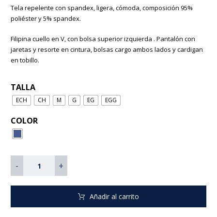
Tela repelente con spandex, ligera, cómoda, composición 95%
poliéster y 5% spandex.
Filipina cuello en V, con bolsa superior izquierda . Pantalón con
jaretas y resorte en cintura, bolsas cargo ambos lados y cardigan
en tobillo.
TALLA
ECH
CH
M
G
EG
EGG
COLOR
-
+
Añadir al carrito