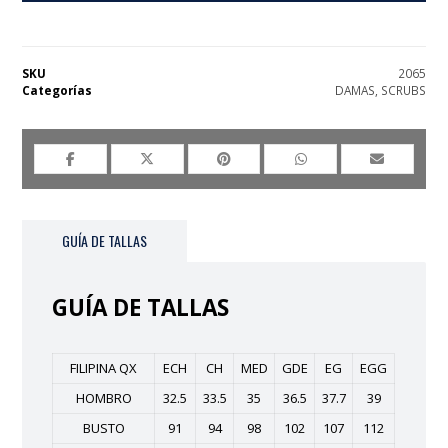
SKU
2065
Categorías
DAMAS
,
SCRUBS
GUÍA DE TALLAS
GUÍA DE TALLAS
FILIPINA QX
ECH
CH
MED
GDE
EG
EGG
HOMBRO
32.5
33.5
35
36.5
37.7
39
BUSTO
91
94
98
102
107
112