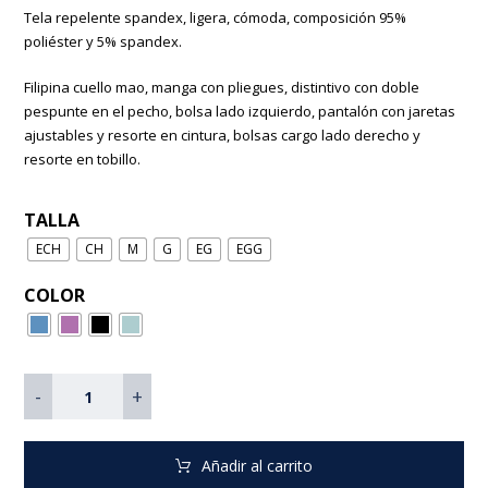
Tela repelente spandex, ligera, cómoda, composición 95%
poliéster y 5% spandex.
Filipina cuello mao, manga con pliegues, distintivo con doble
pespunte en el pecho, bolsa lado izquierdo, pantalón con jaretas
ajustables y resorte en cintura, bolsas cargo lado derecho y
resorte en tobillo.
TALLA
ECH
CH
M
G
EG
EGG
COLOR
-
+
Añadir al carrito