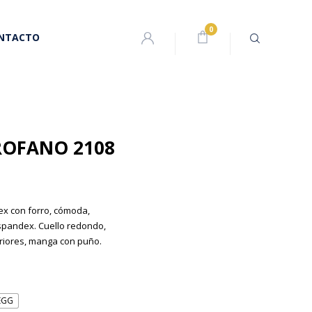
NTACTO
ROFANO 2108
x con forro, cómoda,
spandex. Cuello redondo,
feriores, manga con puño.
EGG