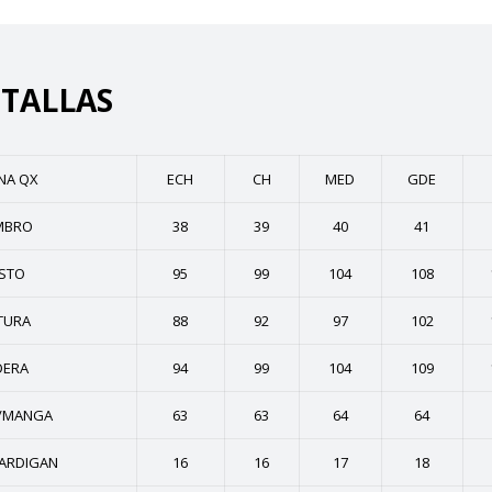
 TALLAS
INA QX
ECH
CH
MED
GDE
MBRO
38
39
40
41
STO
95
99
104
108
TURA
88
92
97
102
DERA
94
99
104
109
/MANGA
63
63
64
64
ARDIGAN
16
16
17
18