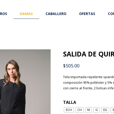
ROS
DAMAS
CABALLERO
OFERTAS
CO
SALIDA DE QUI
$
505.00
Tela importada repelente spande
composición 95% poliéster y 5% 
con cierre al frente, 2 bolsas in
TALLA
ECH
CH
M
G
EG