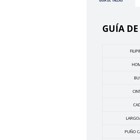
GUÍA DE
FILIP
HO
BU
CIN
CA
LARGO
PUÑO C