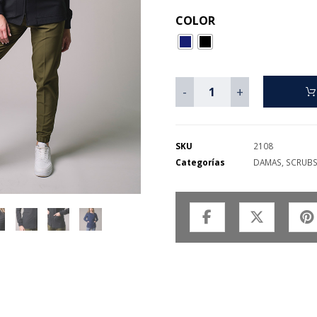
COLOR
-
+
SKU
2108
Categorías
DAMAS
,
SCRUB