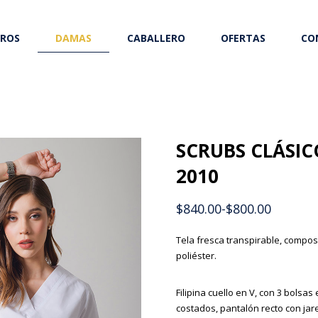
ROS
DAMAS
CABALLERO
OFERTAS
CO
SCRUBS CLÁSI
2010
$
840.00
-
$
800.00
Tela fresca transpirable, compos
poliéster.
Filipina cuello en V, con 3 bolsas 
costados, pantalón recto con jare