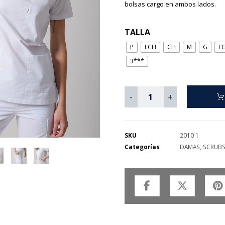
bolsas cargo en ambos lados.
TALLA
P
ECH
CH
M
G
E
3***
-
+
SKU
2010 1
Categorías
DAMAS
,
SCRUB