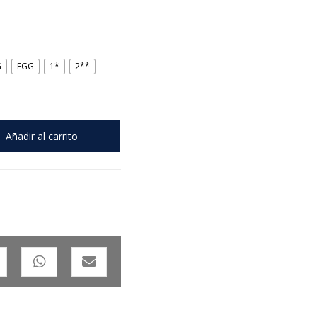
G
EGG
1*
2**
Añadir al carrito
S