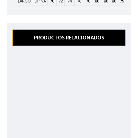
LARGO FILIPÍNA
70
72
74
76
78
80
80
80
79
PRODUCTOS RELACIONADOS