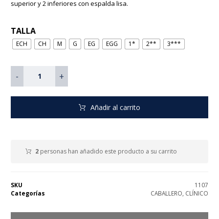
superior y 2 inferiores con espalda lisa.
TALLA
ECH
CH
M
G
EG
EGG
1*
2**
3***
-
+
Añadir al carrito
2
personas han añadido este producto a su carrito
SKU
1107
Categorías
CABALLERO
,
CLÍNICO