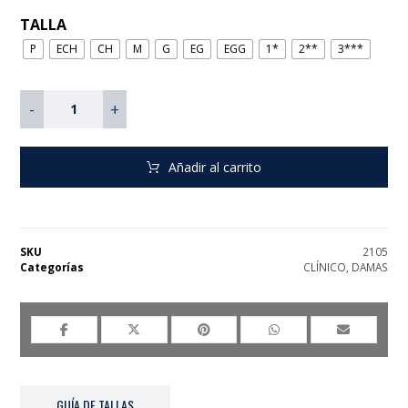
TALLA
P
ECH
CH
M
G
EG
EGG
1*
2**
3***
-
+
Añadir al carrito
SKU
2105
Categorías
CLÍNICO
,
DAMAS
GUÍA DE TALLAS