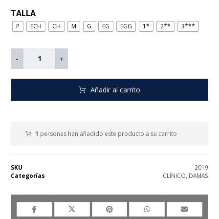
TALLA
P
ECH
CH
M
G
EG
EGG
1*
2**
3***
-
+
Añadir al carrito
1
personas han añadido este producto a su carrito
SKU
2019
Categorías
CLÍNICO
,
DAMAS