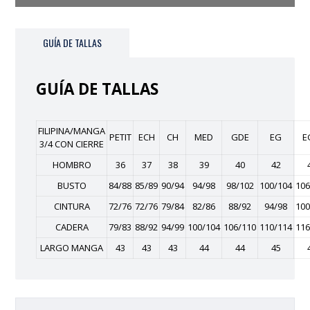
GUÍA DE TALLAS
GUÍA DE TALLAS
FILIPINA/MANGA
PETIT
ECH
CH
MED
GDE
EG
E
3/4 CON CIERRE
HOMBRO
36
37
38
39
40
42
BUSTO
84/88
85/89
90/94
94/98
98/102
100/104
106
CINTURA
72/76
72/76
79/84
82/86
88/92
94/98
100
CADERA
79/83
88/92
94/99
100/104
106/110
110/114
116
LARGO MANGA
43
43
43
44
44
45