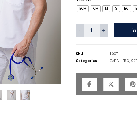
ECH
CH
M
G
EG
-
+
SKU
1007 1
Categorías
CABALLERO
,
SC