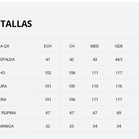
 TALLAS
NA QX
ECH
CH
MED
GDE
ESPALDA
41
42
43
44.5
CHO
102
106
111
117
TURA
101
105
110
116
ERA
101
106
111
117
FILIPINA
67
67
67
69
/MANGA
32
33
34
34