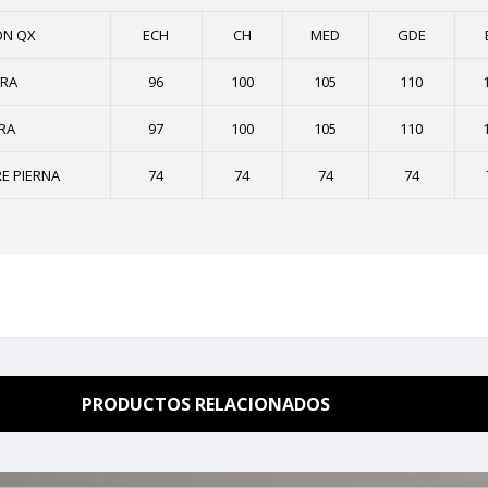
ON QX
ECH
CH
MED
GDE
URA
96
100
105
110
RA
97
100
105
110
E PIERNA
74
74
74
74
PRODUCTOS RELACIONADOS