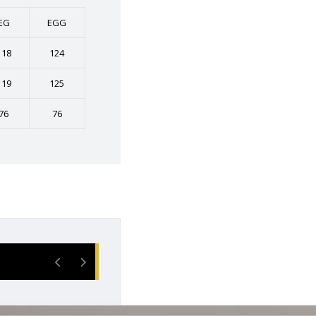
EG
EGG
118
124
119
125
76
76