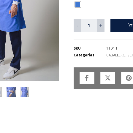
-
+
SKU
1104 1
Categorías
CABALLERO
,
SC