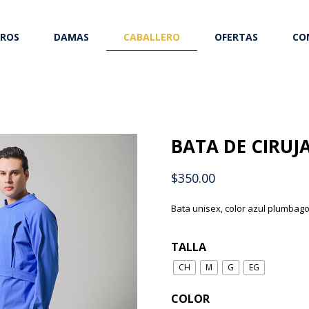
ROS
DAMAS
CABALLERO
OFERTAS
CO
BATA DE CIRUJ
$
350.00
Bata unisex, color azul plumbago
TALLA
CH
M
G
EG
COLOR