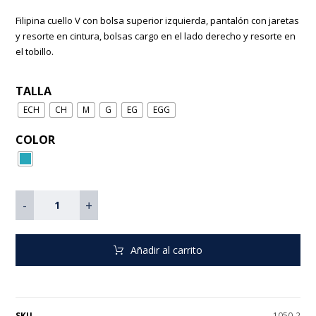
Filipina cuello V con bolsa superior izquierda, pantalón con jaretas
y resorte en cintura, bolsas cargo en el lado derecho y resorte en
el tobillo.
TALLA
ECH
CH
M
G
EG
EGG
COLOR
-
+
Añadir al carrito
SKU
1050-2