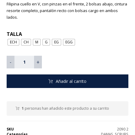
Filipina cuello en V, con pinzas en el frente, 2 bolsas abajo, cintura
resorte completo, pantalón recto con bolsas cargo en ambos
lados.
TALLA
ECH
CH
M
G
EG
EGG
-
+
Añadir al carrito
1
personas han añadido este producto a su carrito
SKU
2090 2
Categorías
DAMAS
,
SCRUBS