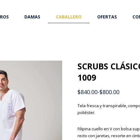
ROS
DAMAS
CABALLERO
OFERTAS
CO
SCRUBS CLÁSI
1009
$
840.00
-
$
800.00
Tela fresca y transpirable, compo
poliéster.
Filipina cuello en V con bolsa sup
recto con jaretas, resorte en cin