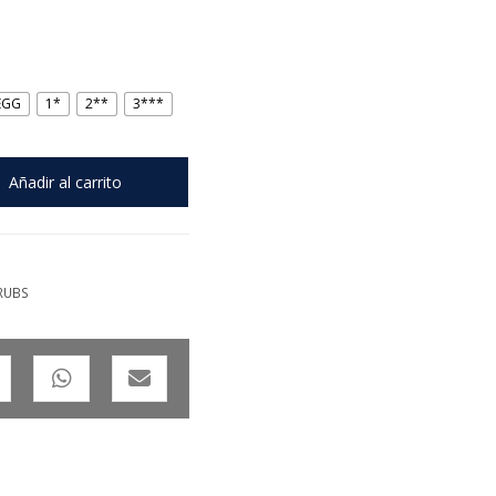
EGG
1*
2**
3***
Añadir al carrito
RUBS