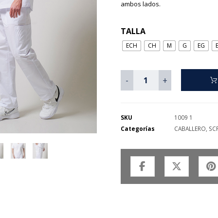
ambos lados.
TALLA
ECH
CH
M
G
EG
-
+
SKU
1009 1
Categorías
CABALLERO
,
SC