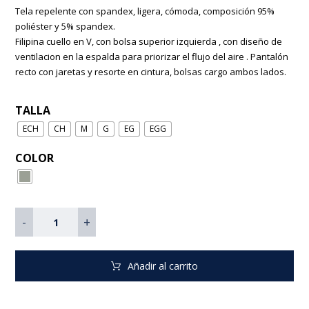
Tela repelente con spandex, ligera, cómoda, composición 95%
poliéster y 5% spandex.
Filipina cuello en V, con bolsa superior izquierda , con diseño de
ventilacion en la espalda para priorizar el flujo del aire . Pantalón
recto con jaretas y resorte en cintura, bolsas cargo ambos lados.
TALLA
ECH
CH
M
G
EG
EGG
COLOR
-
+
Añadir al carrito