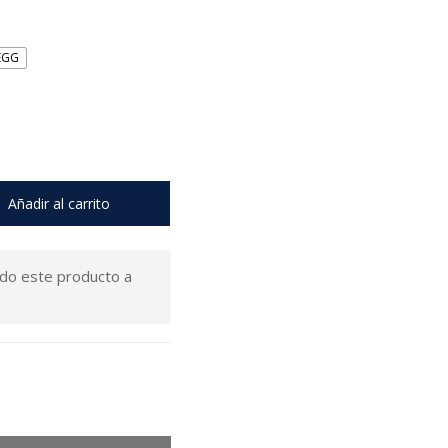
EGG
Añadir al carrito
do este producto a
S