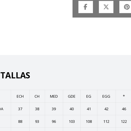
 TALLAS
ECH
CH
MED
GDE
EG
EGG
*
DA
37
38
39
40
41
42
46
88
93
96
103
108
112
122