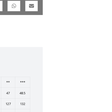
**
***
47
48.5
127
132