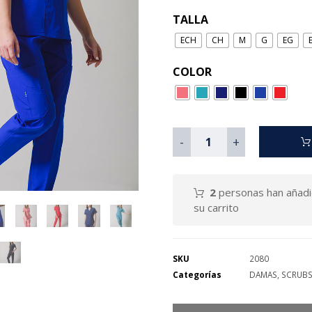
TALLA
ECH
CH
M
G
EG
COLOR
-
+
2
personas han añadi
su carrito
SKU
2080
Categorías
DAMAS
,
SCRUB