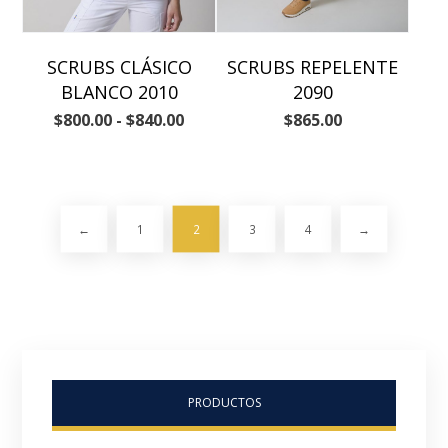
SCRUBS CLÁSICO
SCRUBS REPELENTE
BLANCO 2010
2090
$
800.00
-
$
840.00
$
865.00
←
1
2
3
4
→
PRODUCTOS