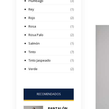
Plumbago
(3)
Rey
(1)
Rojo
(2)
Rosa
(1)
Rosa Palo
(2)
Salmón
(1)
Tinto
(7)
Tinto Jaspeado
(1)
Verde
(2)
RECOMENDADOS
PANTALÓN