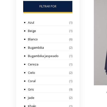
FILTRAR POR
Azul
(1)
Beige
(1)
Blanco
(6)
Bugambilia
(2)
Bugambilia Jaspeado
(1)
Cereza
(1)
Cielo
(2)
Coral
(1)
Gris
(9)
Jade
(2)
Khaki
(1)