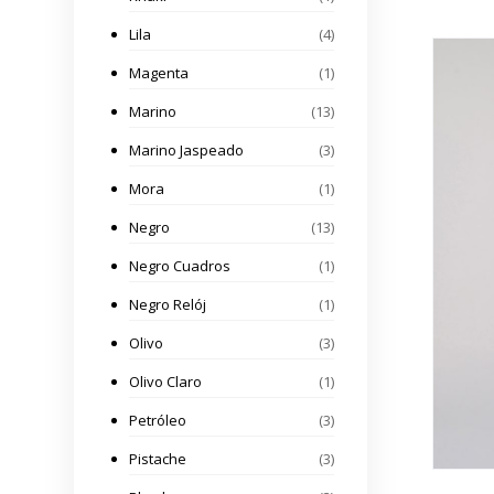
Lila
(4)
Magenta
(1)
Marino
(13)
Marino Jaspeado
(3)
Mora
(1)
Negro
(13)
Negro Cuadros
(1)
Negro Relój
(1)
Olivo
(3)
Olivo Claro
(1)
Petróleo
(3)
Pistache
(3)