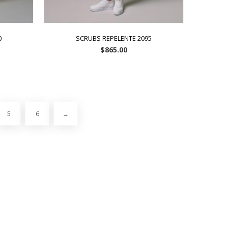
0
SCRUBS REPELENTE 2095
$
865.00
5
6
→