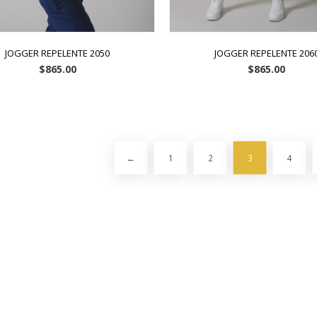
JOGGER REPELENTE 2050
JOGGER REPELENTE 206
$
865.00
$
865.00
←
1
2
3
4